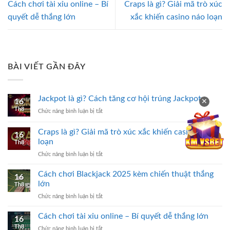
Cách chơi tài xỉu online – Bí
Craps là gì? Giải mã trò xúc
quyết dễ thắng lớn
xắc khiến casino náo loạn
BÀI VIẾT GẦN ĐÂY
Jackpot là gì? Cách tăng cơ hội trúng Jackpot
16
✕
Th8
Chức năng bình luận bị tắt
ở
Jackpot
là
Craps là gì? Giải mã trò xúc xắc khiến casino náo
16
gì?
loạn
Th8
Cách
Chức năng bình luận bị tắt
ở
tăng
Craps
cơ
là
hội
Cách chơi Blackjack 2025 kèm chiến thuật thắng
16
gì?
trúng
lớn
Th8
Giải
Jackpot
Chức năng bình luận bị tắt
ở
mã
Cách
trò
chơi
Cách chơi tài xỉu online – Bí quyết dễ thắng lớn
xúc
16
Blackjack
xắc
Th8
Chức năng bình luận bị tắt
ở