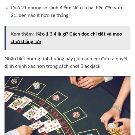
Quá 21 nhưng so sánh điểm: Nếu cả hai bên đều vượt
21, bên nào ít hơn sẽ thắng.
Xem thêm:
Kèo 1 3 4 là gì? Cách đọc chi tiết và mẹo
chơi thắng lớn
Nhận biết những tình huống này giúp anh em đưa ra quyết
định chính xác hơn trong cách chơi Blackjack.