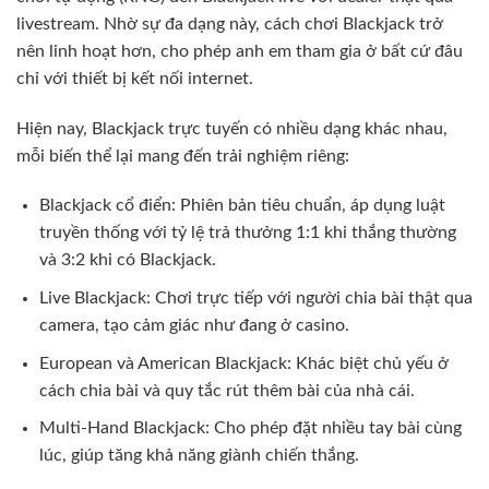
livestream. Nhờ sự đa dạng này, cách chơi Blackjack trở
nên linh hoạt hơn, cho phép anh em tham gia ở bất cứ đâu
chỉ với thiết bị kết nối internet.
Hiện nay, Blackjack trực tuyến có nhiều dạng khác nhau,
mỗi biến thể lại mang đến trải nghiệm riêng:
Blackjack cổ điển: Phiên bản tiêu chuẩn, áp dụng luật
truyền thống với tỷ lệ trả thưởng 1:1 khi thắng thường
và 3:2 khi có Blackjack.
Live Blackjack: Chơi trực tiếp với người chia bài thật qua
camera, tạo cảm giác như đang ở casino.
European và American Blackjack: Khác biệt chủ yếu ở
cách chia bài và quy tắc rút thêm bài của nhà cái.
Multi-Hand Blackjack: Cho phép đặt nhiều tay bài cùng
lúc, giúp tăng khả năng giành chiến thắng.