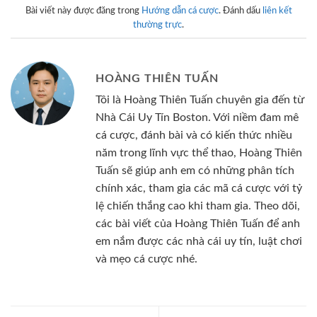
Bài viết này được đăng trong
Hướng dẫn cá cược
. Đánh dấu
liên kết
thường trực
.
HOÀNG THIÊN TUẤN
Tôi là Hoàng Thiên Tuấn chuyên gia đến từ
Nhà Cái Uy Tín Boston. Với niềm đam mê
cá cược, đánh bài và có kiến thức nhiều
năm trong lĩnh vực thể thao, Hoàng Thiên
Tuấn sẽ giúp anh em có những phân tích
chính xác, tham gia các mã cá cược với tỷ
lệ chiến thắng cao khi tham gia. Theo dõi,
các bài viết của Hoàng Thiên Tuấn để anh
em nắm được các nhà cái uy tín, luật chơi
và mẹo cá cược nhé.