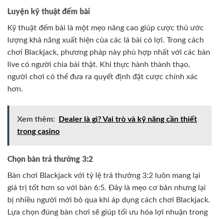
Luyện kỹ thuật đếm bài
Kỹ thuật đếm bài là một mẹo nâng cao giúp cược thủ ước
lượng khả năng xuất hiện của các lá bài có lợi. Trong cách
chơi Blackjack, phương pháp này phù hợp nhất với các bàn
live có người chia bài thật. Khi thực hành thành thạo,
người chơi có thể đưa ra quyết định đặt cược chính xác
hơn.
Xem thêm:
Dealer là gì? Vai trò và kỹ năng cần thiết
trong casino
Chọn bàn trả thưởng 3:2
Bàn chơi Blackjack với tỷ lệ trả thưởng 3:2 luôn mang lại
giá trị tốt hơn so với bàn 6:5. Đây là mẹo cơ bản nhưng lại
bị nhiều người mới bỏ qua khi áp dụng cách chơi Blackjack.
Lựa chọn đúng bàn chơi sẽ giúp tối ưu hóa lợi nhuận trong