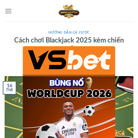
Bỏ
qua
nội
dung
HƯỚNG DẪN CÁ CƯỢC
Cách chơi Blackjack 2025 kèm chiến
thuật thắng lớn
×
ĐĂNG VÀO
16/08/2025
BỞI
HOÀNG THIÊN TUẤN
16
Th8