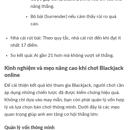
năng thắng.
Bỏ bài (Surrender) nếu cảm thấy rủi ro quá
cao.
Nhà cái rút bài: Theo quy tắc, nhà cái rút đến khi đạt ít
nhất 17 điểm.
So kết quả: Ai gần 21 hơn mà không vượt sẽ thắng.
Kinh nghiệm và mẹo nâng cao khi chơi Blackjack
online
Để cải thiện kết quả khi tham gia Blackjack, người chơi cần
áp dụng những chiến lược đã được kiểm chứng hiệu quả.
Không chỉ dựa vào may mắn, bạn còn phải quản lý vốn hợp
lý và lựa chọn bàn chơi thông minh. Dưới đây là các mẹo
quan trọng giúp anh em tăng cơ hội thắng lớn:
Quản lý vốn thông minh