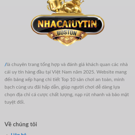
casino
/
là chuyên trang tổng hợp và đánh giá khách quan các nhà
cái uy tín hàng đầu tại Việt Nam năm 2025. Website mang
đến bảng xếp hạng chi tiết Top 10 sân chơi an toàn, minh
bạch cùng ưu đãi hấp dẫn, giúp người chơi dễ dàng lựa
chọn địa chỉ cá cược chất lượng, nạp rút nhanh và bảo mật
tuyệt đối.
Về chúng tôi