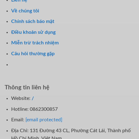
Liên hệ
Về chúng tôi
Chính sách báo mật
Điều khoản sử dụng
Miễn trừ trách nhiệm
Câu hỏi thường gặp
Thông tin liên hệ
Website:
/
Hotline: 0862300857
Email:
[email protected]
Địa Chỉ: 131 Đường 43 CL, Phường Cát Lái, Thành phố
Hồ Chí Minh, Việt Nam