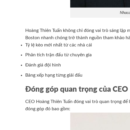
Nhaca
Hoàng Thiên Tuấn không chỉ đóng vai trò sáng lập mà
Boston nhanh chóng trở thành nguồn tham khảo hà
Tỷ lệ kèo mới nhất từ các nhà cái
Phân tích trận đấu từ chuyên gia
Đánh giá đội hình
Bảng xếp hạng từng giải đấu
Đóng góp quan trọng của CEO
CEO Hoàng Thiên Tuấn đóng vai trò quan trọng để 
đóng góp đó bao gồm: