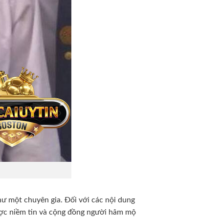
ư một chuyên gia. Đối với các nội dung
ược niềm tin và cộng đồng người hâm mộ