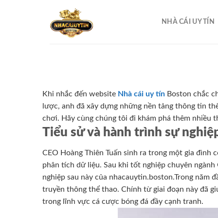
Bỏ
qua
NHÀ CÁI UY TÍN
nội
dung
Khi nhắc đến website
Nhà cái uy tín
Boston chắc ch
lược, anh đã xây dựng những nền tảng thông tin thể
chơi. Hãy cùng chúng tôi đi khám phá thêm nhiều t
Tiểu sử và hành trình sự nghi
CEO Hoàng Thiên Tuấn sinh ra trong một gia đình c
phân tích dữ liệu. Sau khi tốt nghiệp chuyên ngành 
nghiệp sau này của nhacauytin.boston.
Trong năm đầ
truyền thông thể thao. Chính từ giai đoạn này đã gi
trong lĩnh vực cá cược bóng đá đầy cạnh tranh.