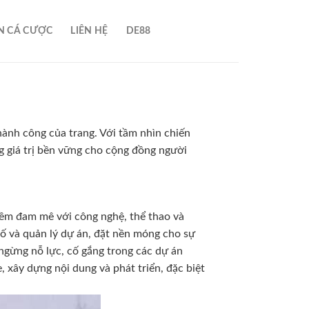
 CÁ CƯỢC
LIÊN HỆ
DE88
hành công của trang. Với tầm nhìn chiến
g giá trị bền vững cho cộng đồng người
iềm đam mê với công nghệ, thể thao và
 số và quản lý dự án, đặt nền móng cho sự
gừng nỗ lực, cố gắng trong các dự án
, xây dựng nội dung và phát triển, đặc biệt