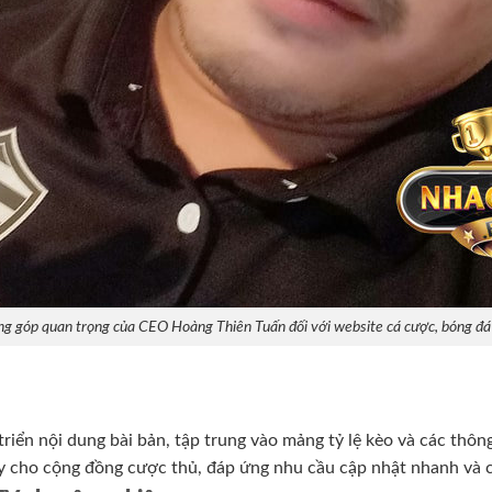
g góp quan trọng của CEO Hoàng Thiên Tuấn đối với website cá cược, bóng đá
ển nội dung bài bản, tập trung vào mảng tỷ lệ kèo và các thông
ậy cho cộng đồng cược thủ, đáp ứng nhu cầu cập nhật nhanh và c