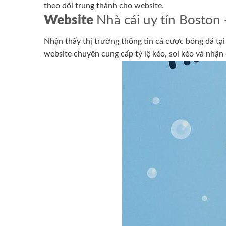
theo dõi trung thành cho website.
Website
Nhà cái uy tín Boston
Nhận thấy thị trường thông tin cá cược bóng đá tạ
website chuyên cung cấp tỷ lệ kèo, soi kèo và nhận