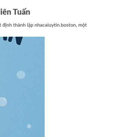
iên Tuấn
 định thành lập nhacaiuytin.boston, một