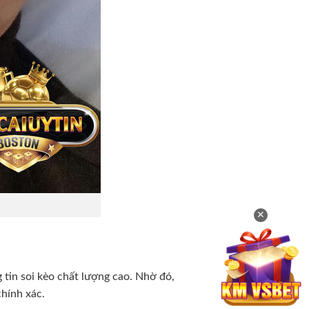
✕
 tin soi kèo chất lượng cao. Nhờ đó,
hính xác.