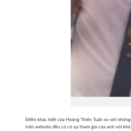
Điểm khác biệt của Hoàng Thiên Tuấn so với những 
trên website đều có có sự tham gia của anh với kh