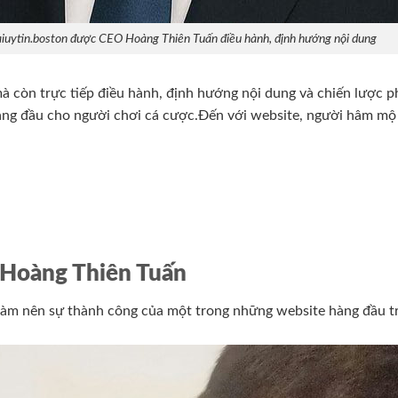
iuytin.boston được CEO Hoàng Thiên Tuấn điều hành, định hướng nội dung
 còn trực tiếp điều hành, định hướng nội dung và chiến lược phá
ng đầu cho người chơi cá cược.
Đến với website, người hâm mộ c
 Hoàng Thiên Tuấn
làm nên sự thành công của một trong những website hàng đầu t