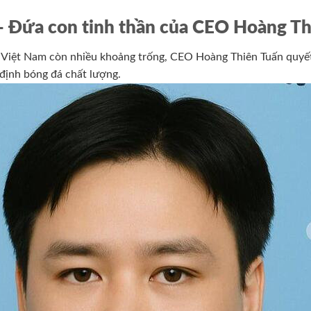
- Đứa con tinh thần của CEO Hoàng Th
i Việt Nam còn nhiều khoảng trống, CEO Hoàng Thiên Tuấn quyết
 định bóng đá chất lượng.