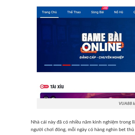
VUA88 là 
Nhà cái này đã có nhiều năm kinh nghiệm trong lĩ
người chơi đông, mỗi ngày có hàng nghìn bet thủ 