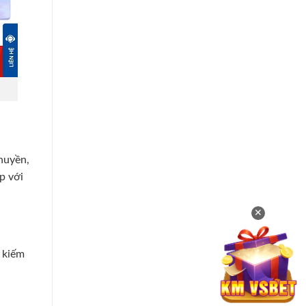
huyền,
p với
✕
à kiếm