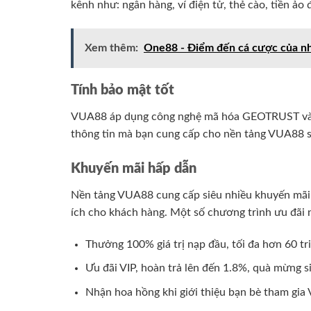
kênh như: ngân hàng, ví điện tử, thẻ cào, tiền ảo
Xem thêm:
One88 - Điểm đến cá cược của nh
Tính bảo mật tốt
VUA88 áp dụng công nghệ mã hóa GEOTRUST và SS
thông tin mà bạn cung cấp cho nền tảng VUA88 s
Khuyến mãi hấp dẫn
Nền tảng VUA88 cung cấp siêu nhiều khuyến mãi,
ích cho khách hàng. Một số chương trình ưu đãi 
Thưởng 100% giá trị nạp đầu, tối đa hơn 60 t
Ưu đãi VIP, hoàn trả lên đến 1.8%, quà mừng 
Nhận hoa hồng khi giới thiệu bạn bè tham gi