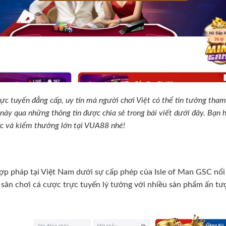
ực tuyến đẳng cấp, uy tín mà người chơi Việt có thể tin tưởng tham
i này qua những thông tin được chia sẻ trong bài viết dưới đây. Bạn 
ược và kiếm thưởng lớn tại VUA88 nhé!
p pháp tại Việt Nam dưới sự cấp phép của Isle of Man GSC nổi
 sân chơi cá cược trực tuyến lý tưởng với nhiều sản phẩm ấn tư