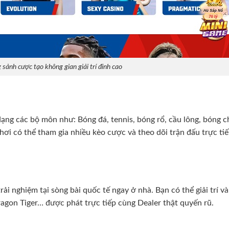
ảnh cược tạo không gian giải trí đỉnh cao
ng các bộ môn như: Bóng đá, tennis, bóng rổ, cầu lông, bóng c
hơi có thể tham gia nhiều kèo cược và theo dõi trận đấu trực tiế
 nghiệm tại sòng bài quốc tế ngay ở nhà. Bạn có thể giải trí v
Dragon Tiger… được phát trực tiếp cùng Dealer thật quyến rũ.