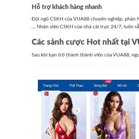
Hỗ trợ khách hàng nhanh
Đội ngũ CSKH của VUA88 chuyên nghiệp, phản hồi 
… Nhân viên CSKH của nhà cái trực 24/7, luôn sẵn
Các sảnh cược Hot nhất tại 
Sau khi bạn trở thành thành viên của VUA88, ngư