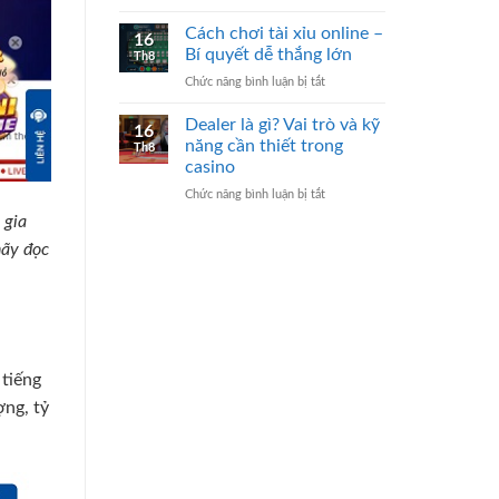
Cách
xúc
chơi
xắc
Cách chơi tài xỉu online –
16
Blackjack
khiến
Bí quyết dễ thắng lớn
Th8
2025
casino
Chức năng bình luận bị tắt
ở
kèm
náo
Cách
chiến
loạn
chơi
Dealer là gì? Vai trò và kỹ
thuật
16
tài
thắng
năng cần thiết trong
Th8
xỉu
lớn
casino
online
Chức năng bình luận bị tắt
ở
–
Dealer
Bí
 gia
là
quyết
hãy đọc
gì?
dễ
Vai
thắng
trò
lớn
và
kỹ
năng
cần
 tiếng
thiết
trong
ợng, tỷ
casino